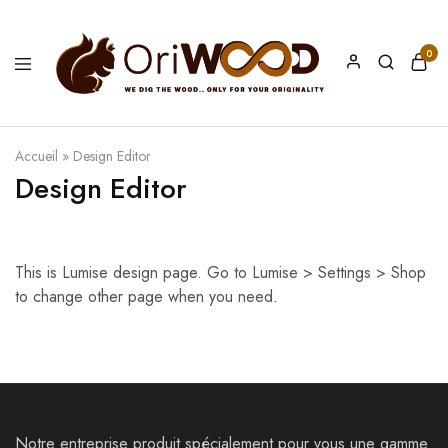
0
Oriwood
We
Dig
The
Wood
Accueil
»
Design Editor
Design Editor
This is Lumise design page. Go to Lumise > Settings > Shop
to change other page when you need.
Notre entreprise produit spécialement pour vous une gamme