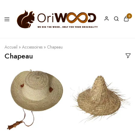
0
Oriwood
We
Dig
The
Wood
Accueil
»
Accessoires
»
Chapeau
Chapeau