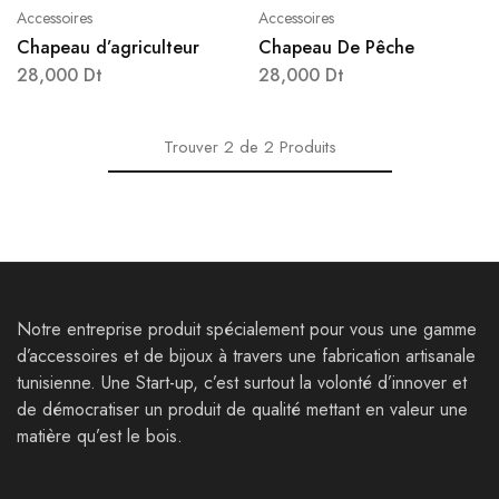
Accessoires
Accessoires
Chapeau d’agriculteur
Chapeau De Pêche
28,000
Dt
28,000
Dt
Trouver
2
de
2
Produits
Notre entreprise produit spécialement pour vous une gamme
d’accessoires et de bijoux à travers une fabrication artisanale
tunisienne. Une Start-up, c’est surtout la volonté d’innover et
de démocratiser un produit de qualité mettant en valeur une
matière qu’est le bois.