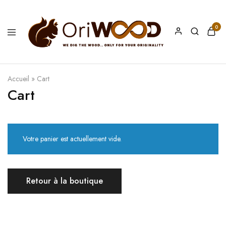
0
Oriwood
We
Dig
The
Wood
Accueil
»
Cart
Cart
Votre panier est actuellement vide.
Retour à la boutique