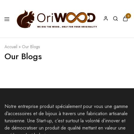
0
Oriwood
We
Dig
The
Wood
Accueil
»
Our Blogs
Our Blogs
Notre entreprise produit spécialement pour vous une gamme
d’accessoires et de bijoux à travers une fabrication artisanale
tunisienne. Une Start-up, c’est surtout la volonté d’innover et
de démocratiser un produit de qualité mettant en valeur une