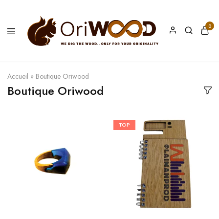
0
Oriwood
We
Dig
The
Wood
Accueil
»
Boutique Oriwood
Boutique Oriwood
TOP