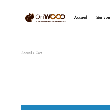
Accueil
Qui So
Oriwood
We
Dig
The
Wood
Accueil
»
Cart