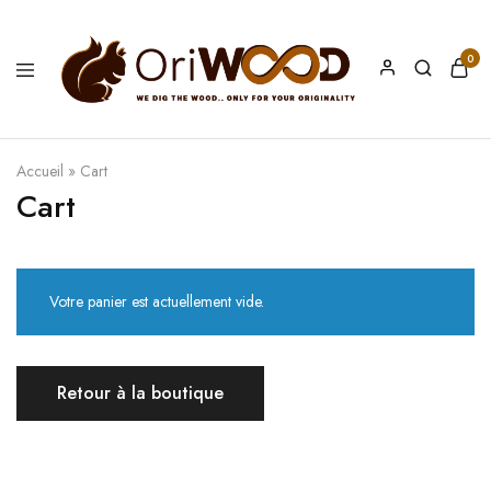
0
Oriwood
We
Dig
The
Wood
Accueil
»
Cart
Cart
Votre panier est actuellement vide.
Retour à la boutique