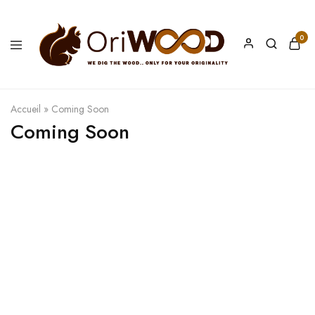
0
Oriwood
We
Dig
The
Wood
Accueil
»
Coming Soon
Coming Soon
Razzi.