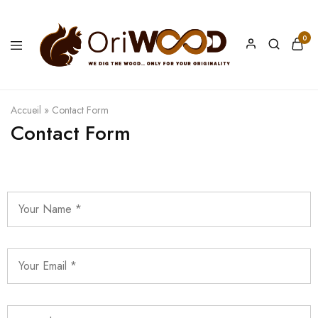
0
Oriwood
We
Dig
The
Wood
Accueil
»
Contact Form
Contact Form