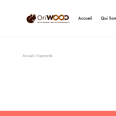
Accueil
Qui So
Oriwood
We
Dig
The
Wood
Accueil
»
Keywords