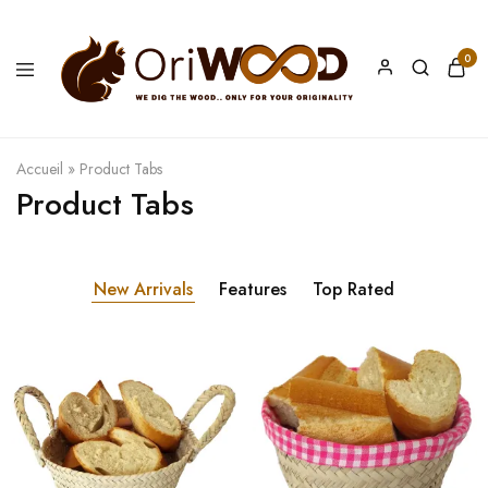
0
Oriwood
We
Dig
The
Wood
Accueil
»
Product Tabs
Product Tabs
New Arrivals
Features
Top Rated