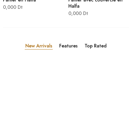
Halfa
0,000
Dt
0,000
Dt
New Arrivals
Features
Top Rated
Décoration
Décoration
D