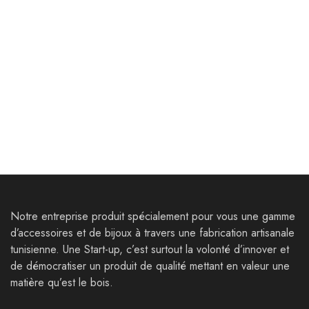
Décoration
Décoration
D
Panier pain petite taille
Panier pain
P
5,000
Dt
7,000
Dt
0
Notre entreprise produit spécialement pour vous une gamme
d’accessoires et de bijoux à travers une fabrication artisanale
tunisienne. Une Start-up, c’est surtout la volonté d’innover et
de démocratiser un produit de qualité mettant en valeur une
matière qu’est le bois.