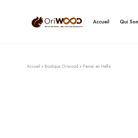
Accueil
Qui So
Oriwood
We
Dig
The
Wood
Accueil
»
Boutique Oriwood
»
Panier en Halfa