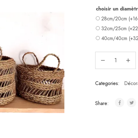
choisir un diamè
28cm/20cm (+
1
32cm/25cm (+
2
40cm/40cm (+
3
Categories:
Décora
Share: