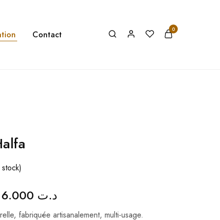
0
tion
Contact
Halfa
 stock)
16.000
د.ت
relle, fabriquée artisanalement, multi-usage.