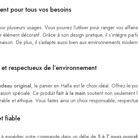
lent pour tous vos besoins
r plusieurs usages. Vous pouvez l’utiliser pour ranger vos affaire
lément décoratif. Grâce à son design pratique, il s’intègre parf
maison. De plus, il s’adapte aussi bien aux environnements moderne
et respectueux de l’environnement
adeau original
, le panier en Halfa est le choix idéal. Offrez-le p
casion spéciale. Ce produit
fait à la main
soutient non seulement l’a
able et éthique. Vous faites ainsi un choix responsable, respectu
t fiable
à expédier votre commande dans un délai de
5 à 7 jours ouvrab