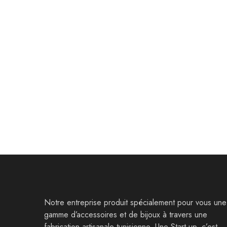
Décoration
Décoration
Sous-tasse
Sous-tass
9,500
Dt
9,500
Dt
Notre entreprise produit spécialement pour vous une
gamme d’accessoires et de bijoux à travers une
fabrication artisanale tunisienne. Une Start-up, c’est