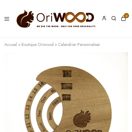
0
Oriwood
We
Dig
The
Accueil
»
Boutique Oriwood
»
Calendrier-Personnaliser
Wood