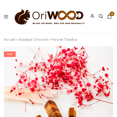
0
Oriwood
We
Dig
The
Accueil
»
Boutique Oriwood
»
Parures Thysdrus
Wood
TOP