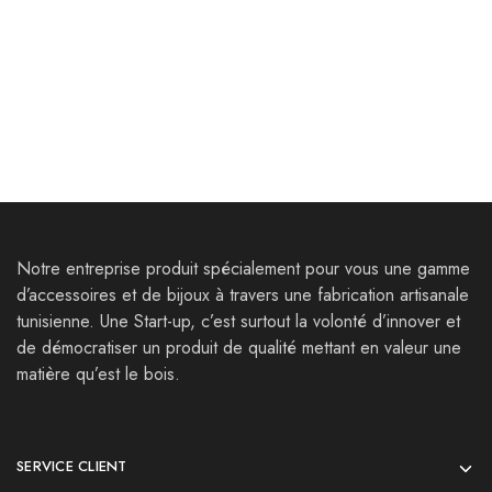
Bijoux
Bijoux
Boucles d’oreilles Thugga
Bracelets Sicca
25,000
Dt
39,000
Dt
32,000
Dt
Notre entreprise produit spécialement pour vous une gamme
d’accessoires et de bijoux à travers une fabrication artisanale
tunisienne. Une Start-up, c’est surtout la volonté d’innover et
de démocratiser un produit de qualité mettant en valeur une
matière qu’est le bois.
SERVICE CLIENT