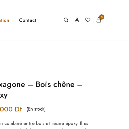
0
tion
Contact
xagone – Bois chêne –
xy
,000
Dt
(En stock)
n combiné entre bois et résine époxy. Il est