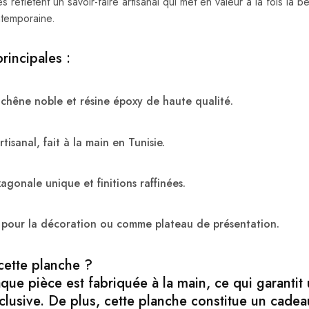
s reflètent un savoir-faire artisanal qui met en valeur à la fois la 
ontemporaine.
rincipales :
 chêne noble et résine époxy de haute qualité.
rtisanal, fait à la main en Tunisie.
gonale unique et finitions raffinées.
t pour la décoration ou comme plateau de présentation.
cette planche ?
que pièce est fabriquée à la main, ce qui garantit
clusive. De plus, cette planche constitue un cadea