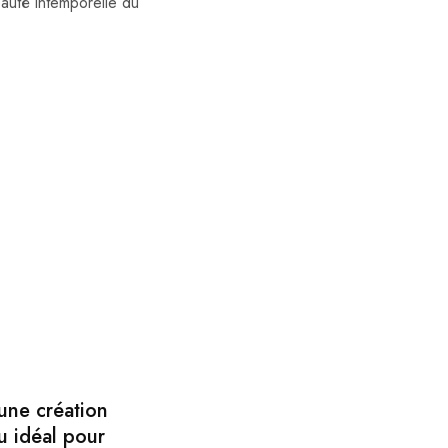
beauté intemporelle du
 une création
u idéal pour