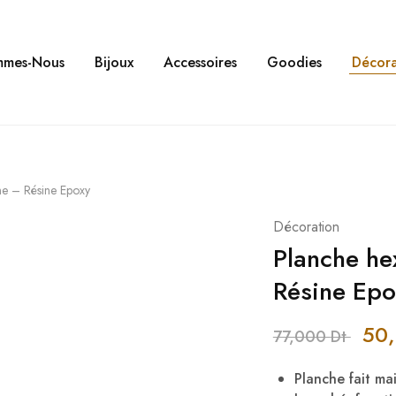
mmes-Nous
Bijoux
Accessoires
Goodies
Décora
e – Résine Epoxy
Décoration
Planche he
Résine Epo
50
77,000
Dt
Planche fait mai