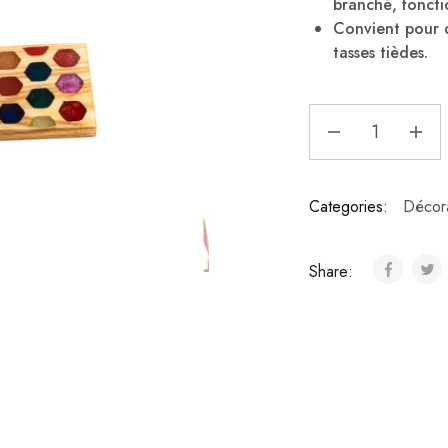
branché, foncti
Convient pour de
tasses tièdes.
Categories:
Décora
Share: