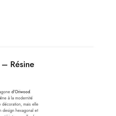
 – Résine
exagone
d’Oriwood
.
hêne à la modernité
 décoration, mais elle
on design hexagonal et