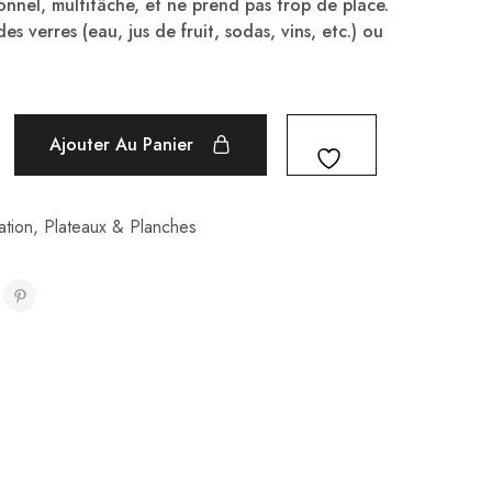
onnel, multitâche, et ne prend pas trop de place.
s verres (eau, jus de fruit, sodas, vins, etc.) ou
Ajouter Au Panier
tion
,
Plateaux & Planches