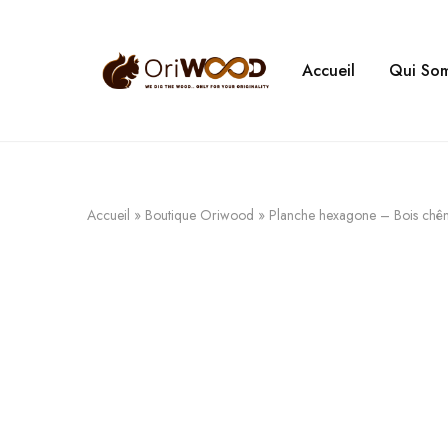
Accueil
Qui So
Oriwood
We
Dig
The
Wood
Accueil
»
Boutique Oriwood
»
Planche hexagone – Bois chên