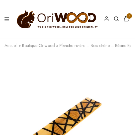
0
Oriwood
We
Dig
The
Accueil
»
Boutique Oriwood
»
Planche rivière – Bois chêne – Résine Epo
Wood