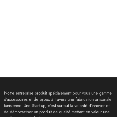
Décoration
Décoration
Set complet : Caddy à
Planche rivière – Bois
Vin|Sous-verres – Bois
Poire- Résine Epoxy
Epoxy
126,000
Dt
144,000
Dt
88,000
Dt
96,000
Dt
Notre entreprise produit spécialement pour vous une gamme
d’accessoires et de bijoux à travers une fabrication artisanale
tunisienne. Une Start-up, c’est surtout la volonté d’innover et
de démocratiser un produit de qualité mettant en valeur une