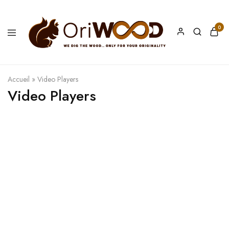
0
Oriwood
We
Dig
The
Wood
Accueil
»
Video Players
Video Players