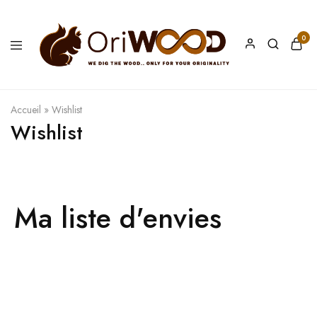
0
Oriwood
We
Dig
The
Wood
Accueil
»
Wishlist
Wishlist
Ma liste d'envies