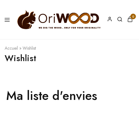
0
Oriwood
We
Dig
The
Wood
Accueil
»
Wishlist
Wishlist
Ma liste d'envies