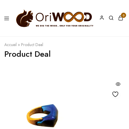
0
Oriwood
We
Dig
The
Wood
Accueil
»
Product Deal
Product Deal