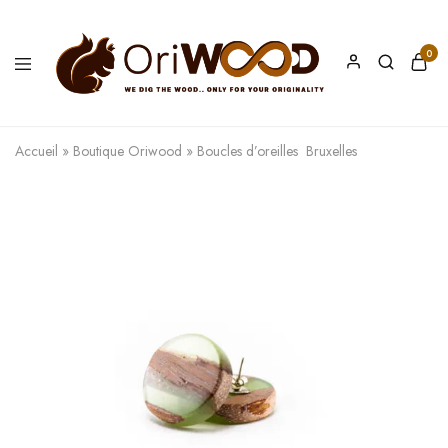
0
Oriwood
We
Dig
The
Accueil
»
Boutique Oriwood
»
Boucles d’oreilles Bruxelles
Wood