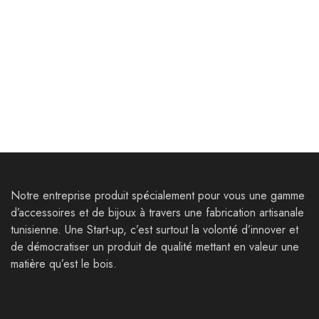
Bijoux
Bijoux
Parure Amsterdam Ⅱ
Bracelets Tacape
85,000
Dt
25,000
Dt
120,000
Dt
39,000
Dt
Notre entreprise produit spécialement pour vous une gamme
d’accessoires et de bijoux à travers une fabrication artisanale
tunisienne. Une Start-up, c’est surtout la volonté d’innover et
de démocratiser un produit de qualité mettant en valeur une
matière qu’est le bois.