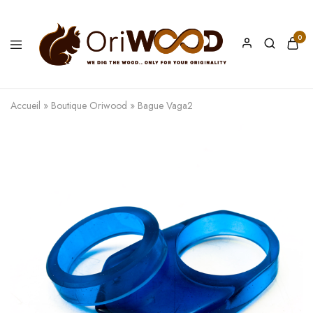
0
Oriwood
We
Dig
The
Accueil
»
Boutique Oriwood
»
Bague Vaga2
Wood