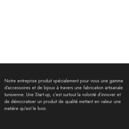
Bijoux
Bijoux
Bracelets Thala
Parure Thelepte
30,000
Dt
80,000
Dt
39,000
Dt
121,000
Dt
Notre entreprise produit spécialement pour vous une gamme
d’accessoires et de bijoux à travers une fabrication artisanale
tunisienne. Une Start-up, c’est surtout la volonté d’innover et
de démocratiser un produit de qualité mettant en valeur une
matière qu’est le bois.