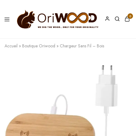
0
Oriwood
We
Dig
The
Accueil
»
Boutique Oriwood
»
Chargeur Sans Fil – Bois
Wood