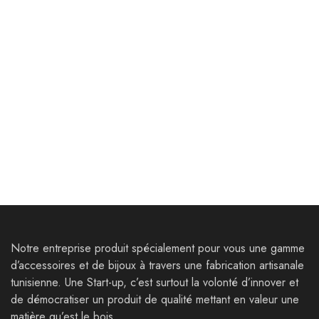
Goodies
Goodies
Bloc note Dab A5
Coffret G – Boite
Personnalisable
35,000
Dt
38,000
Dt
44,000
Dt
Notre entreprise produit spécialement pour vous une gamme
d’accessoires et de bijoux à travers une fabrication artisanale
tunisienne. Une Start-up, c’est surtout la volonté d’innover et
de démocratiser un produit de qualité mettant en valeur une
matière qu’est le bois.