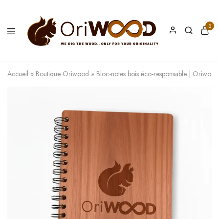
0
Oriwood
We
Dig
The
Accueil
»
Boutique Oriwood
»
Bloc-notes bois éco-responsable | Oriwood
Wood