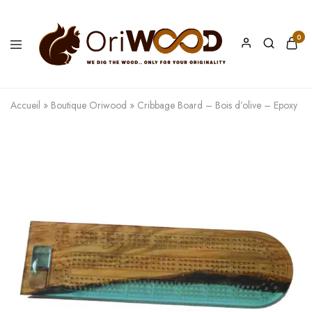
0
Oriwood
We
Dig
The
Accueil
»
Boutique Oriwood
»
Cribbage Board – Bois d’olive – Epoxy
Wood