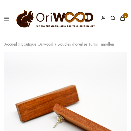
0
Oriwood
We
Dig
The
Accueil
»
Boutique Oriwood
»
Boucles d’oreilles Turris Tamallen
Wood