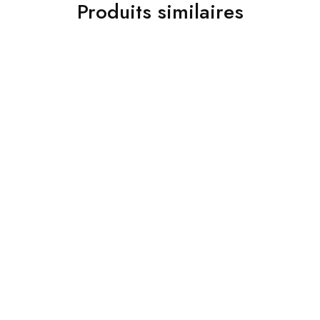
Produits similaires
Bijoux
Bijoux
Bracelets Matmata
Boucles d’oreilles
Thuburbo Minus
25,000
Dt
35,000
Dt
35,000
Dt
54,000
Dt