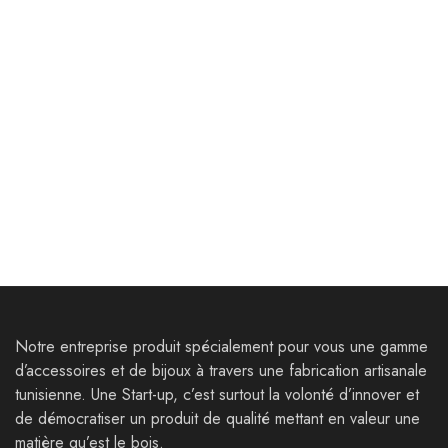
Bijoux
Bijoux
Boucles d’oreilles Thugga
Boucles d’oreilles
Neapolis Ⅰ
25,000
Dt
32,000
Dt
35,000
Dt
55,000
Dt
Notre entreprise produit spécialement pour vous une gamme
d’accessoires et de bijoux à travers une fabrication artisanale
tunisienne. Une Start-up, c’est surtout la volonté d’innover et
de démocratiser un produit de qualité mettant en valeur une
matière qu’est le bois.