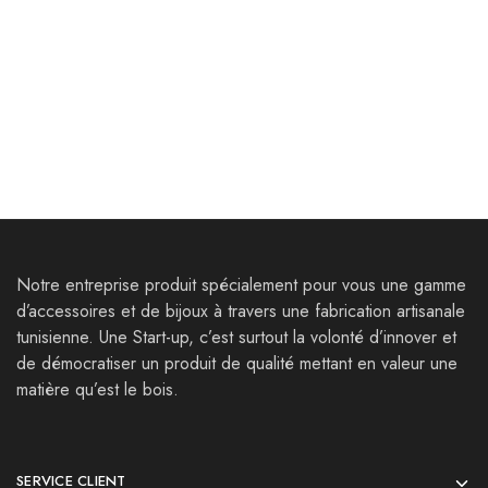
Bijoux
Bijoux
Bracelets Aggar
Boucles d’oreilles
Neapolis Ⅰ
30,000
Dt
39,000
Dt
35,000
Dt
55,000
Dt
Notre entreprise produit spécialement pour vous une gamme
d’accessoires et de bijoux à travers une fabrication artisanale
tunisienne. Une Start-up, c’est surtout la volonté d’innover et
de démocratiser un produit de qualité mettant en valeur une
matière qu’est le bois.
SERVICE CLIENT