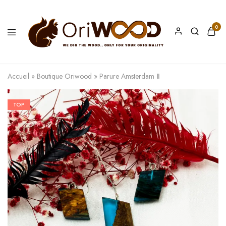
0
Oriwood
We
Dig
The
Accueil
»
Boutique Oriwood
»
Parure Amsterdam Ⅱ
Wood
TOP