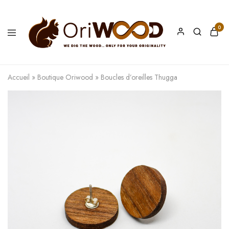
0
Oriwood
We
Dig
The
Accueil
»
Boutique Oriwood
»
Boucles d’oreilles Thugga
Wood