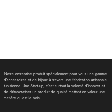
Bijoux
Bijoux
Bracelets Matmata
Parure Thelepte
25,000
Dt
80,000
Dt
35,000
Dt
121,000
Dt
Notre entreprise produit spécialement pour vous une gamme
d’accessoires et de bijoux à travers une fabrication artisanale
tunisienne. Une Start-up, c’est surtout la volonté d’innover et
de démocratiser un produit de qualité mettant en valeur une
matière qu’est le bois.