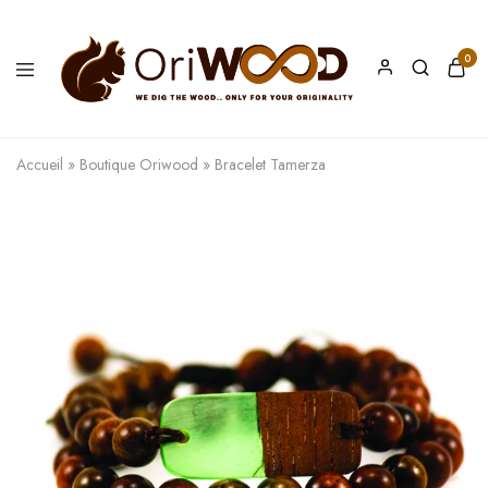
0
Oriwood
We
Dig
The
Accueil
»
Boutique Oriwood
»
Bracelet Tamerza
Wood