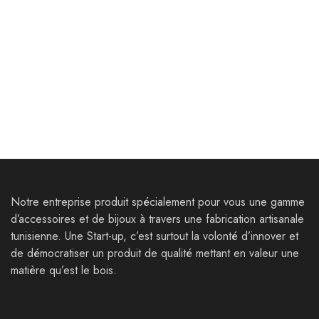
Goodies
Goodies
Coffret – Boite
Coffret G – Boite
personnalisable
Personnalisable
21,000
Dt
44,000
Dt
Notre entreprise produit spécialement pour vous une gamme
d’accessoires et de bijoux à travers une fabrication artisanale
tunisienne. Une Start-up, c’est surtout la volonté d’innover et
de démocratiser un produit de qualité mettant en valeur une
matière qu’est le bois.