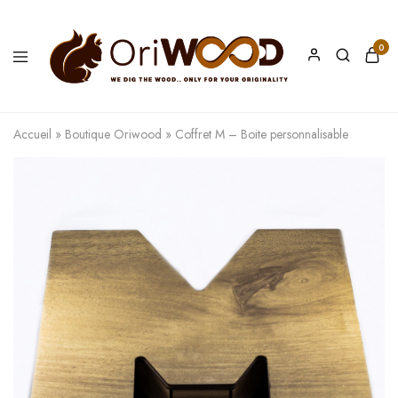
0
Oriwood
We
Dig
The
Accueil
»
Boutique Oriwood
»
Coffret M – Boite personnalisable
Wood