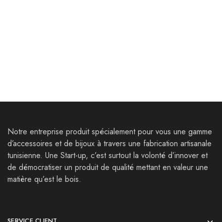
Bijoux
Bijoux
Boucles d’oreilles
Collier Thysdrus
Thysdrus
30,000
Dt
35,000
Dt
25,000
Dt
33,000
Dt
Notre entreprise produit spécialement pour vous une gamme
d’accessoires et de bijoux à travers une fabrication artisanale
tunisienne. Une Start-up, c’est surtout la volonté d’innover et
de démocratiser un produit de qualité mettant en valeur une
matière qu’est le bois.
SERVICE CLIENT