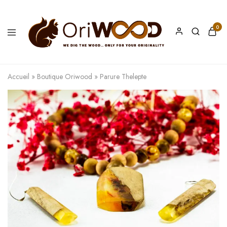
0
Oriwood
We
Dig
The
Accueil
»
Boutique Oriwood
»
Parure Thelepte
Wood