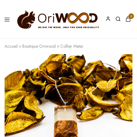
0
Oriwood
We
Dig
The
Accueil
»
Boutique Oriwood
»
Collier Matar
Wood