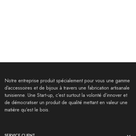
Bijoux
Bijoux
Boucles d’oreilles
Boucles d’oreilles Tamerza
Thuburbo Minus
35,000
Dt
35,000
Dt
54,000
Dt
Notre entreprise produit spécialement pour vous une gamme
d’accessoires et de bijoux à travers une fabrication artisanale
tunisienne. Une Start-up, c’est surtout la volonté d’innover et
de démocratiser un produit de qualité mettant en valeur une
matière qu’est le bois.
SERVICE CLIENT