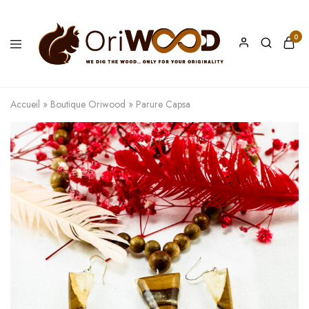
0
Oriwood
We
Dig
The
Accueil
»
Boutique Oriwood
»
Parure Capsa
Wood