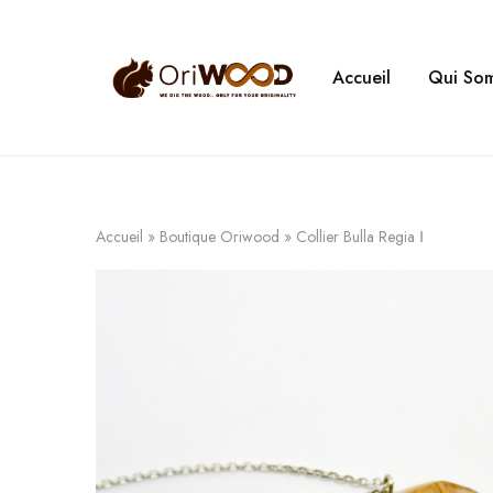
Accueil
Qui So
Oriwood
We
Dig
The
Wood
Accueil
»
Boutique Oriwood
»
Collier Bulla Regia Ⅰ