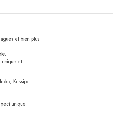
bagues et bien plus
le.
e unique et
Iroko, Kossipo,
spect unique.