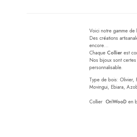
Voici notre gamme de bi
Des créations artisanal
encore…
Chaque
Collier
est co
Nos bijoux sont certes
personnalisable.
Type de bois: Olivier,
Movingui, Ebiara, Azob
Collier
OriWooD
en bo