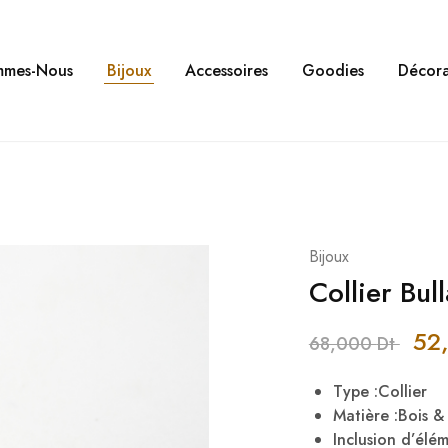
mmes-Nous
Bijoux
Accessoires
Goodies
Décora
Bijoux
Collier Bul
52
68,000
Dt
Type :Collier
Matière :Bois 
Inclusion d’élé