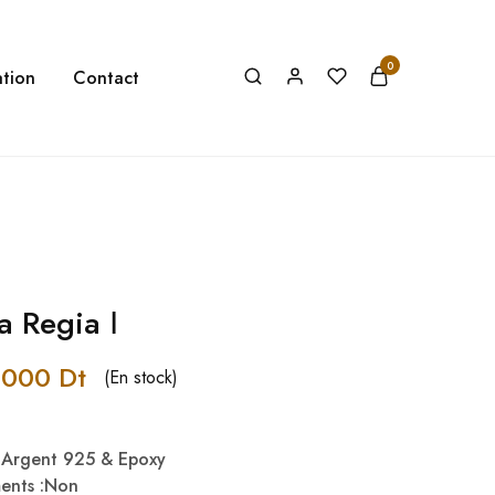
0
tion
Contact
la Regia Ⅰ
,000
Dt
(En stock)
& Argent 925 & Epoxy
ments :Non