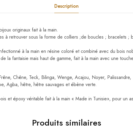
Description
joux originaux fait à la main.
es à retrouver sous la forme de colliers ;de boucles ; bracelets ; 
nfectionné à la main en résine
coloré et combiné avec du bois nob
 de la fantaisie mais haut de gamme, fait à la main avec une touch
 Frêne, Chêne, Teck, Bilinga, Wenge, Acajou, Noyer, Palissandre, 
e, Agba, hêtre, hêtre sauvages et ébène verte.
is et époxy véritable fait à la main « Made in Tunisie», pour un a
Produits similaires