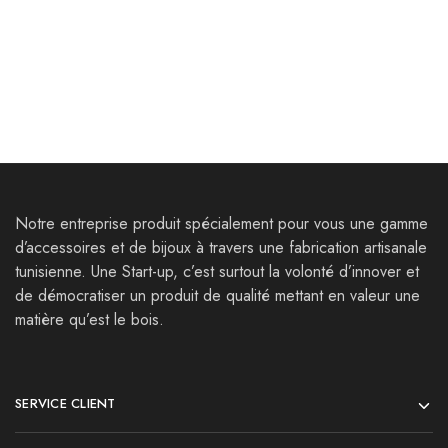
Parure Amsterdam Ⅱ
Bracelets Ruspae
85,000
Dt
35,000
Dt
120,000
Dt
Notre entreprise produit spécialement pour vous une gamme
d’accessoires et de bijoux à travers une fabrication artisanale
tunisienne. Une Start-up, c’est surtout la volonté d’innover et
de démocratiser un produit de qualité mettant en valeur une
matière qu’est le bois.
SERVICE CLIENT