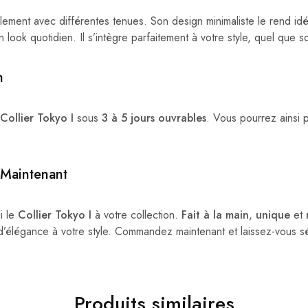
ilement avec différentes tenues. Son design minimaliste le rend id
 look quotidien. Il s’intègre parfaitement à votre style, quel que s
n
Collier Tokyo I
sous
3 à 5 jours ouvrables
. Vous pourrez ainsi p
Maintenant
i le
Collier Tokyo I
à votre collection.
Fait à la main
,
unique
et
’élégance à votre style. Commandez maintenant et laissez-vous s
Produits similaires