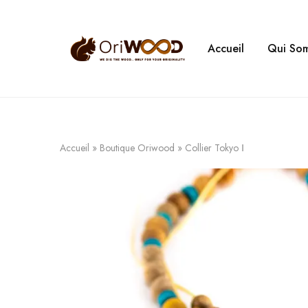
Accueil
Qui So
Oriwood
We
Dig
The
Wood
Accueil
»
Boutique Oriwood
»
Collier Tokyo Ⅰ