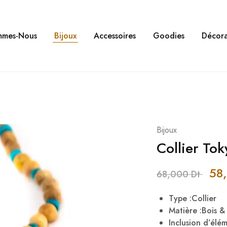
mmes-Nous
Bijoux
Accessoires
Goodies
Décora
Bijoux
Collier Tok
58
68,000
Dt
Type :Collier
Matière :Bois 
Inclusion d’élé