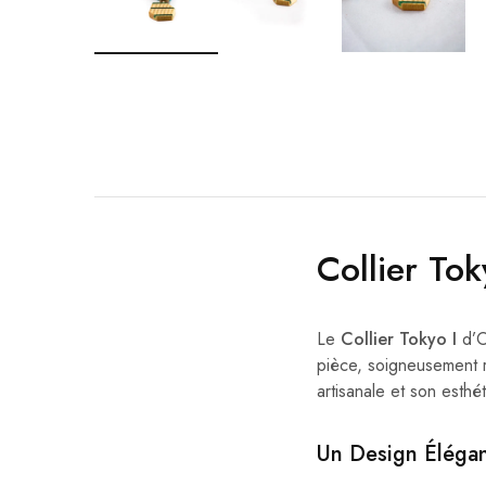
Collier To
Le
Collier Tokyo I
d’O
pièce, soigneusement ré
artisanale et son esthé
Un Design Élégan