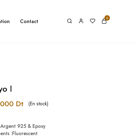
0
tion
Contact
yo Ⅰ
,000
Dt
(En stock)
& Argent 925 & Epoxy
ments :Fluorescent