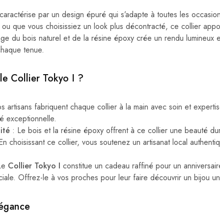
caractérise par un design épuré qui s’adapte à toutes les occasio
ou que vous choisissiez un look plus décontracté, ce collier app
age du bois naturel et de la résine époxy crée un rendu lumineux et
chaque tenue.
le Collier Tokyo I ?
 artisans fabriquent chaque collier à la main avec soin et expertis
é exceptionnelle.
ité
: Le bois et la résine époxy offrent à ce collier une beauté dur
En choisissant ce collier, vous soutenez un artisanat local authenti
Le
Collier Tokyo I
constitue un cadeau raffiné pour un anniversair
iale. Offrez-le à vos proches pour leur faire découvrir un bijou uni
légance