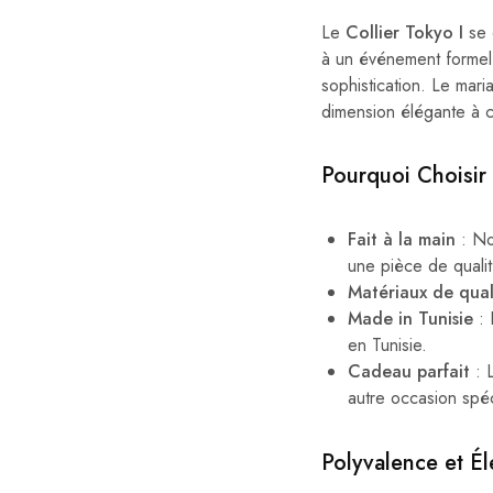
Le
Collier Tokyo I
se 
à un événement formel 
sophistication. Le mari
dimension élégante à 
Pourquoi Choisir 
Fait à la main
: Nos
une pièce de qualit
Matériaux de qual
Made in Tunisie
: 
en Tunisie.
Cadeau parfait
: 
autre occasion spéc
Polyvalence et É