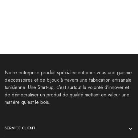
Boucles d’oreilles
boucles Hadrumetum
Neapolis Ⅰ
35,000
Dt
50,000
Dt
35,000
Dt
55,000
Dt
Notre entreprise produit spécialement pour vous une gamme
d’accessoires et de bijoux à travers une fabrication artisanale
tunisienne. Une Start-up, c’est surtout la volonté d’innover et
de démocratiser un produit de qualité mettant en valeur une
matière qu’est le bois.
SERVICE CLIENT