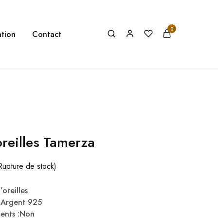
0
tion
Contact
oreilles Tamerza
Rupture de stock)
oreilles
& Argent 925
ments :Non