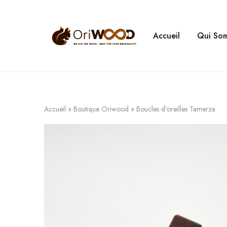
Accueil
Qui So
Oriwood
We
Dig
The
Wood
Accueil
»
Boutique Oriwood
»
Boucles d’oreilles Tamerza