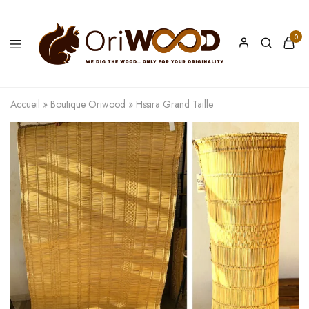
0
Oriwood
We
Dig
The
Accueil
»
Boutique Oriwood
»
Hssira Grand Taille
Wood