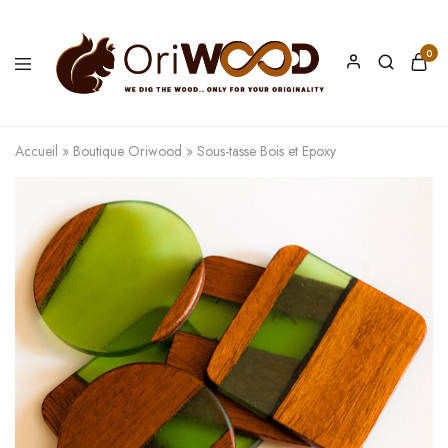
0
Oriwood
We
Dig
The
Accueil
»
Boutique Oriwood
»
Sous-tasse Bois et Epoxy
Wood