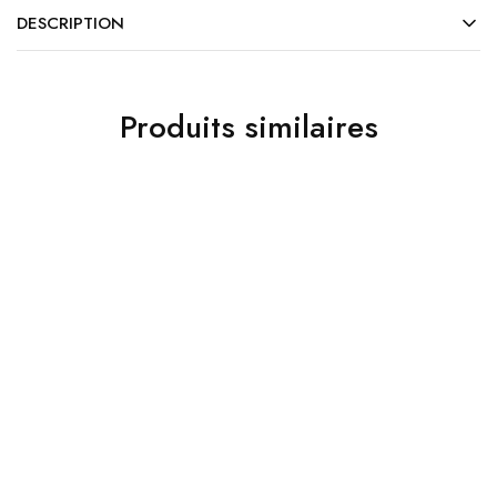
DESCRIPTION
Produits similaires
Décoration
Décoration
Sous-tasse Bois
Planche demi rivière –