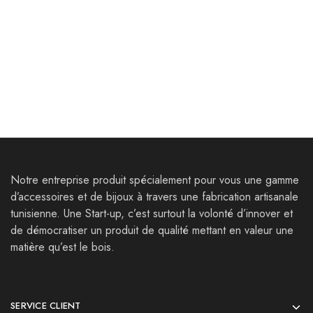
Tableau Tour Eiffel
Planche hexagone – Bois
acajou – Résine Epoxy
98,000
Dt
96,000
Dt
110,000
Dt
Notre entreprise produit spécialement pour vous une gamme
d’accessoires et de bijoux à travers une fabrication artisanale
tunisienne. Une Start-up, c’est surtout la volonté d’innover et
de démocratiser un produit de qualité mettant en valeur une
matière qu’est le bois.
SERVICE CLIENT