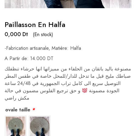
Paillasson En Halfa
0,000
Dt
(En stock)
-Fabrication artisanale, Matière: Halfa
A Partir de:
14.000 DT
مصنوعة باليد باتقان من الحلفاء من مميزاتها انها حرشاء تنظفلك
صباطك مليح قبل ما تدخل للدار/للمحل خاصة في طقس المطر
التوصيل سريع الى كامل تراب الجمهورية في 24/48 ساعة
الجودة مضمونة
و حق ترجيع الفلوس مضمون في حالة
مكش راضي
ovale taille
*