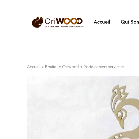
Accueil
Qui So
Oriwood
We
Dig
The
Wood
Accueil
»
Boutique Oriwood
»
Porte-papiers serviettes