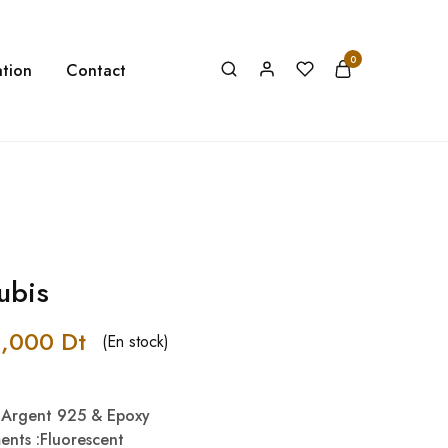
0
tion
Contact
ubis
2,000
Dt
(En stock)
& Argent 925 & Epoxy
ments :Fluorescent