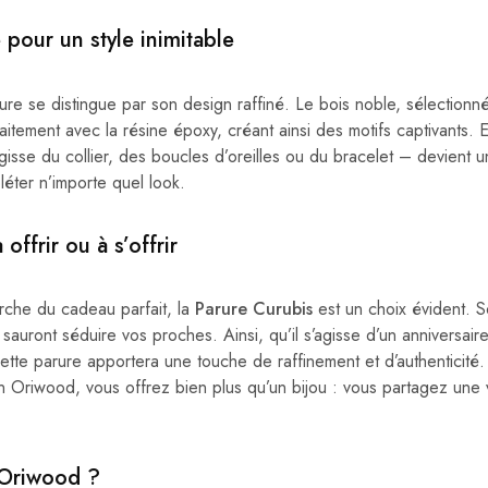
pour un style inimitable
rure se distingue par son design raffiné. Le bois noble, sélection
faitement avec la résine époxy, créant ainsi des motifs captivants. 
agisse du collier, des boucles d’oreilles ou du bracelet – devient 
léter n’importe quel look.
offrir ou à s’offrir
erche du cadeau parfait, la
Parure Curubis
est un choix évident. S
sauront séduire vos proches. Ainsi, qu’il s’agisse d’un anniversair
cette parure apportera une touche de raffinement et d’authenticité.
on Oriwood, vous offrez bien plus qu’un bijou : vous partagez une
 Oriwood ?