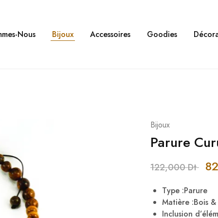
mmes-Nous
Bijoux
Accessoires
Goodies
Décora
Bijoux
Parure Cur
8
122,000
Dt
Type :Parure
Matière :Bois 
Inclusion d’élé