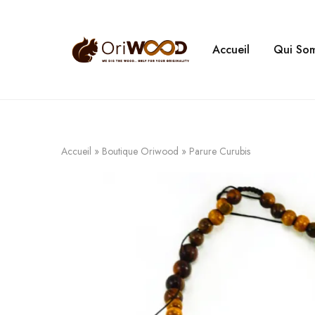
Accueil
Qui So
Oriwood
We
Dig
The
Wood
Accueil
»
Boutique Oriwood
»
Parure Curubis