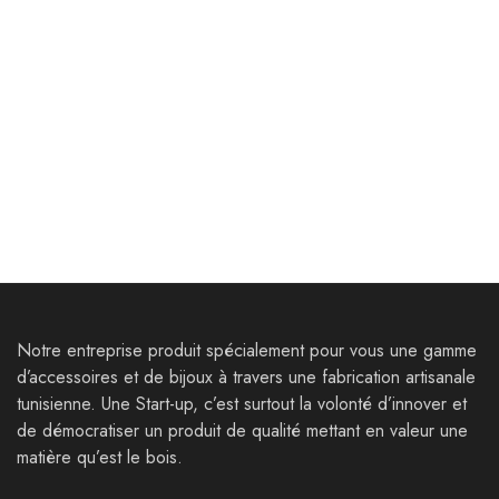
Décoration
Décoration
Tableau Tour Eiffel
Sous-tasse Bois
98,000
Dt
28,000
Dt
Notre entreprise produit spécialement pour vous une gamme
d’accessoires et de bijoux à travers une fabrication artisanale
tunisienne. Une Start-up, c’est surtout la volonté d’innover et
de démocratiser un produit de qualité mettant en valeur une
matière qu’est le bois.