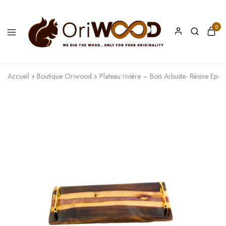
0
Oriwood
We
Dig
The
Accueil
»
Boutique Oriwood
»
Plateau rivière – Bois Arbuste- Résine Epox
Wood