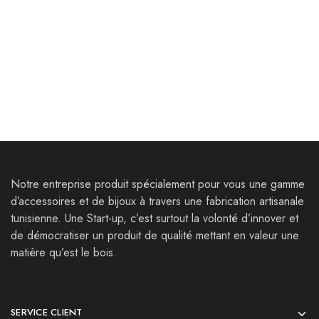
Coffret – Boite
Coffret Arabesque –
personnalisable
Boite personnalisable
21,000
Dt
49,000
Dt
Notre entreprise produit spécialement pour vous une gamme
d’accessoires et de bijoux à travers une fabrication artisanale
tunisienne. Une Start-up, c’est surtout la volonté d’innover et
de démocratiser un produit de qualité mettant en valeur une
matière qu’est le bois.
SERVICE CLIENT