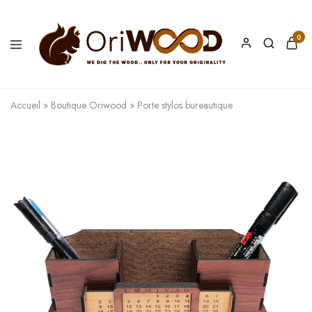
0
Oriwood
We
Dig
The
Accueil
»
Boutique Oriwood
»
Porte stylos bureautique
Wood