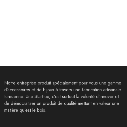
Goodies
Goodies
Coffret G – Boite
Support Téléphones –
Personnalisable
Rectangle-
Personnalisables
44,000
Dt
22,000
Dt
Notre entreprise produit spécialement pour vous une gamme
d’accessoires et de bijoux à travers une fabrication artisanale
tunisienne. Une Start-up, c’est surtout la volonté d’innover et
de démocratiser un produit de qualité mettant en valeur une
matière qu’est le bois.