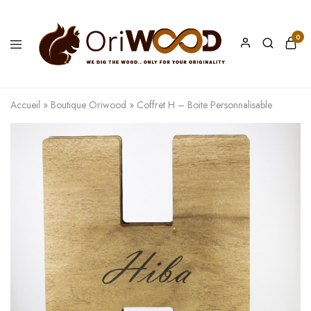
0
Oriwood
We
Dig
The
Accueil
»
Boutique Oriwood
»
Coffret H – Boite Personnalisable
Wood