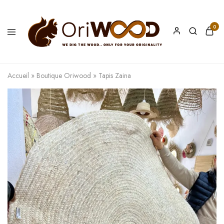
0
Oriwood
We
Dig
The
Accueil
»
Boutique Oriwood
»
Tapis Zaina
Wood