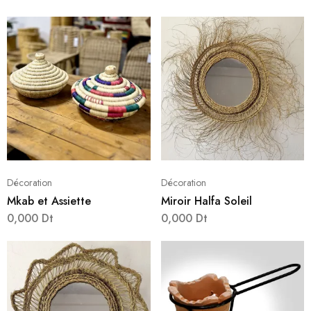
Décoration
Décoration
Mkab et Assiette
Miroir Halfa Soleil
0,000
Dt
0,000
Dt