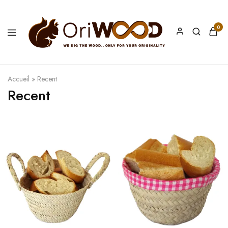
0
Oriwood
We
Dig
The
Wood
Accueil
»
Recent
Recent