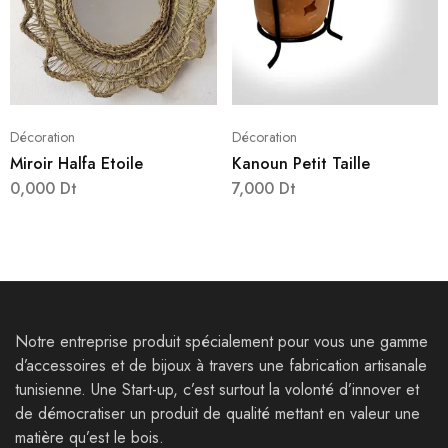
Décoration
Décoration
Miroir Halfa Etoile
Kanoun Petit Taille
0,000
Dt
7,000
Dt
Notre entreprise produit spécialement pour vous une gamme
d’accessoires et de bijoux à travers une fabrication artisanale
tunisienne. Une Start-up, c’est surtout la volonté d’innover et
de démocratiser un produit de qualité mettant en valeur une
matière qu’est le bois.