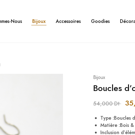
mmes-Nous
Bijoux
Accessoires
Goodies
Décora
Ⅱ
Bijoux
Boucles d’o
35
54,000
Dt
Type :Boucles d’
Matière :Bois 
Inclusion d’élé