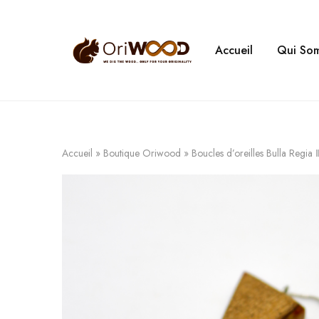
Accueil
Qui So
Oriwood
We
Dig
The
Wood
Accueil
»
Boutique Oriwood
»
Boucles d’oreilles Bulla Regia 