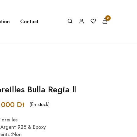
0
tion
Contact
reilles Bulla Regia Ⅱ
,000
Dt
(En stock)
oreilles
& Argent 925 & Epoxy
ments :Non