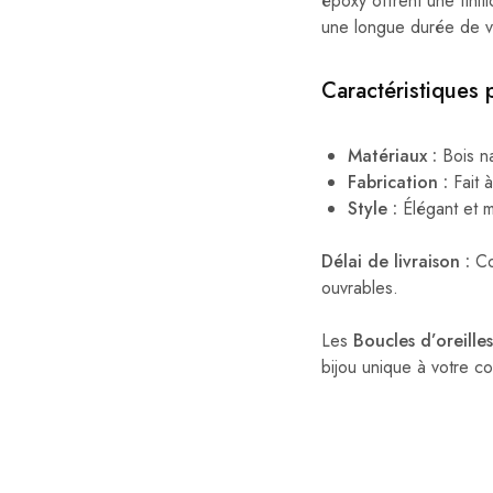
époxy offrent une finit
une longue durée de vi
Caractéristiques p
Matériaux :
Bois na
Fabrication :
Fait à
Style :
Élégant et m
Délai de livraison :
Co
ouvrables.
Les
Boucles d’oreille
bijou unique à votre col