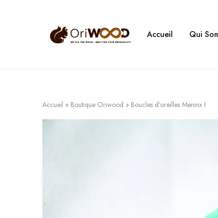
Accueil
Qui So
Oriwood
We
Dig
The
Wood
Accueil
»
Boutique Oriwood
»
Boucles d’oreilles Meninx Ⅰ