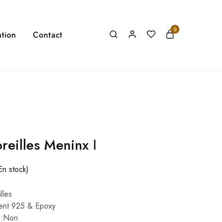
0
tion
Contact
reilles Meninx Ⅰ
En stock)
lles
gent 925 & Epoxy
s :Non