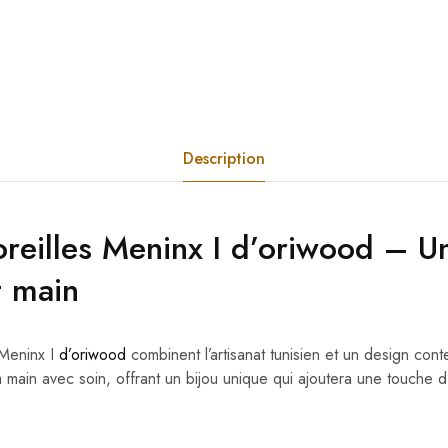
Description
oreilles Meninx I
d’oriwood
– Un
t main
Meninx I
d’oriwood
combinent l’artisanat tunisien et un design co
a main avec soin, offrant un bijou unique qui ajoutera une touche 