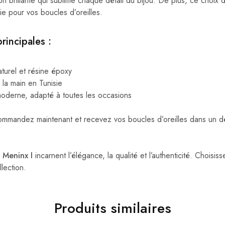
ion brillante qui sublime chaque détail du bijou. De plus, ce choix 
e pour vos boucles d’oreilles.
rincipales :
turel et résine époxy
 la main en Tunisie
oderne, adapté à toutes les occasions
mmandez maintenant et recevez vos boucles d’oreilles dans un dél
s Meninx I
incarnent l’élégance, la qualité et l’authenticité. Choisis
lection.
Produits similaires