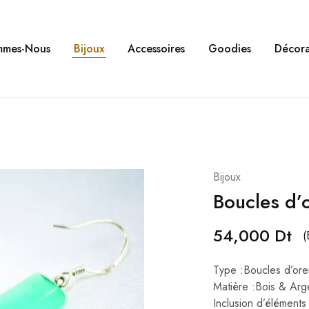
mmes-Nous
Bijoux
Accessoires
Goodies
Décora
Bijoux
Boucles d’o
54,000
Dt
(
Type :Boucles d’orei
Matière :Bois & Ar
Inclusion d’élément