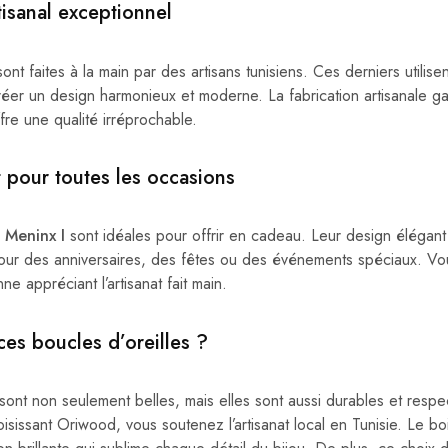
tisanal exceptionnel
ont faites à la main par des artisans tunisiens. Ces derniers utilise
réer un design harmonieux et moderne. La fabrication artisanale g
ffre une qualité irréprochable.
 pour toutes les occasions
s Meninx I
sont idéales pour offrir en cadeau. Leur design élégant e
 pour des anniversaires, des fêtes ou des événements spéciaux. 
nne appréciant l’artisanat fait main.
ces boucles d’oreilles ?
 sont non seulement belles, mais elles sont aussi durables et resp
isissant Oriwood, vous soutenez l’artisanat local en Tunisie. Le boi